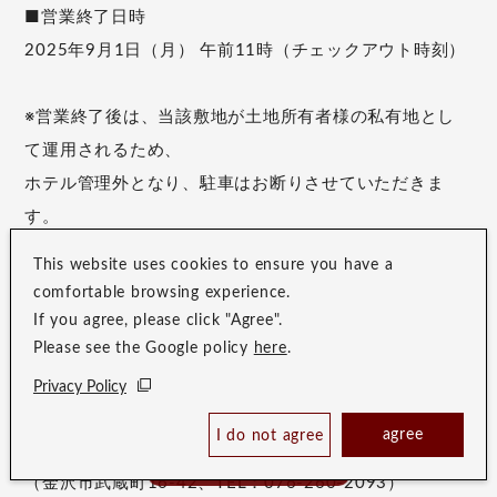
■営業終了日時
2025年9月1日（月） 午前11時（チェックアウト時刻）
※営業終了後は、当該敷地が土地所有者様の私有地とし
て運用されるため、
ホテル管理外となり、駐車はお断りさせていただきま
す。
This website uses cookies to ensure you have a
なお、今後ご利用いただける提携駐車場は【エムザスカ
comfortable browsing experience.
イパーキング】のみとなります。
If you agree, please click "Agree".
Please see the Google policy
here
.
ご不便をおかけいたしますが、何卒ご理解とご協力のほ
どお願い申し上げます。
Privacy Policy
agree
I do not agree
Book Now
■提携有料駐車場「エムザスカイパーキング」
Best Price Guaranteed
（金沢市武蔵町16-42、TEL：076-260-2093）